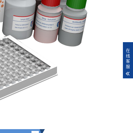
在
线
客
服