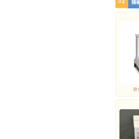
0
2
辣
称