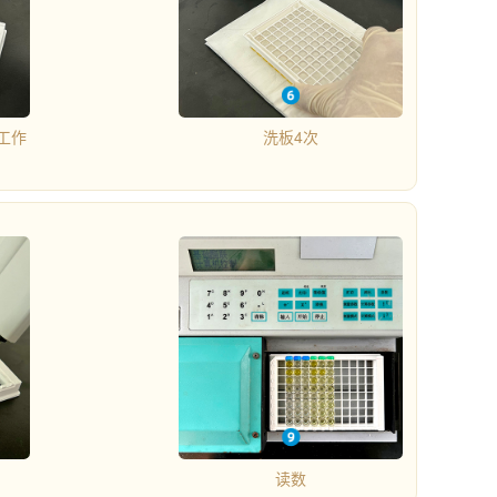
工作
洗板4次
读数