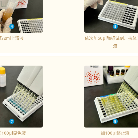
取2ml上清液
依次加50μl酶标试剂、抗体
液
加100μl显色液
加100μl终止液