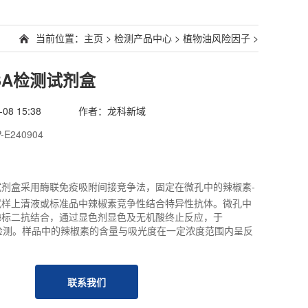
当前位置：
主页
>
检测产品中心
>
植物油风险因子
>
SA检测试剂盒
8 15:38
作者：龙科新域
-E240904
剂盒采用酶联免疫吸附间接竞争法，固定在微孔中的辣椒素-
试样上清液或标准品中辣椒素竞争性结合特异性抗体。微孔中
酶标二抗结合，通过显色剂显色及无机酸终止反应，于
波长下检测。样品中的辣椒素的含量与吸光度在一定浓度范围内呈反
联系我们