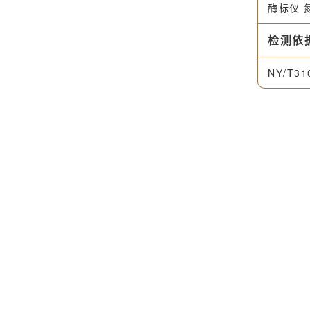
酶标仪 
检测依
NY/T31