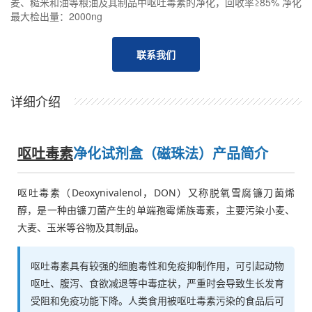
麦、糙米和油等粮油及其制品中呕吐毒素的净化，回收率≥85% 净化
最大检出量：2000ng
联系我们
详细介绍
呕吐毒素
净化试剂盒（磁珠法）产品简介
呕吐毒素（Deoxynivalenol，DON）又称脱氧雪腐镰刀菌烯
醇，是一种由镰刀菌产生的单端孢霉烯族毒素，主要污染小麦、
大麦、玉米等谷物及其制品。
呕吐毒素具有较强的细胞毒性和免疫抑制作用，可引起动物
呕吐、腹泻、食欲减退等中毒症状，严重时会导致生长发育
受阻和免疫功能下降。人类食用被呕吐毒素污染的食品后可