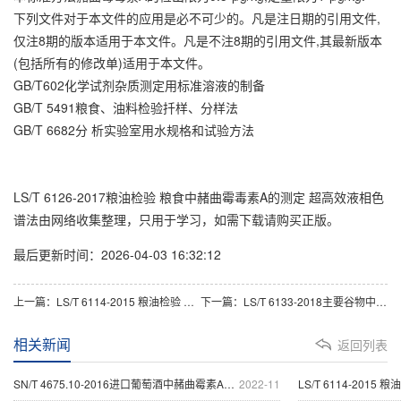
下列文件对于本文件的应用是必不可少的。凡是注日期的引用文件,
仅注8期的版本适用于本文件。凡是不注8期的引用文件,其最新版本
(包括所有的修改单)适用于本文件。
GB/T602化学试剂杂质测定用标准溶液的制备
GB/T 5491粮食、油料检验扦样、分样法
GB/T 6682分 析实验室用水规格和试验方法
LS/T 6126-2017粮油检验 粮食中赭曲霉毒素A的测定 超高效液相色
谱法由网络收集整理，只用于学习，如需下载请购买正版。
最后更新时间：2026-04-03 16:32:12
上一篇：LS/T 6114-2015 粮油检验 粮食中赭曲霉毒素A测定 胶体金快速定量法
下一篇：LS/T 6133-2018主要谷物中16种真菌毒素的测定 液相色谱串联质谱法
相关新闻
返回列表
SN/T 4675.10-2016进口葡萄酒中赭曲霉素A的测定 液相
2022-11
LS/T 6114-2015 粮