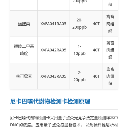
200ppb
织
禽畜
20-
磺胺
类
XVFA041RA05
40T
肉组
200ppb
织
禽畜
磺胺二甲基
1-
XVFA042RA05
40T
肉组
嘧啶
10ppb
织
禽畜
2-
林可霉素
XVFA043RA05
40T
肉组
20ppb
织
尼卡巴嗪代谢物检测卡检测原理
尼卡巴嗪代谢物检测卡采用量子点荧光竞争法定量检测样本中
DNC的浓度。应用量子点免疫层析技术，以条状纤维层析材