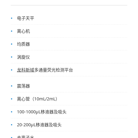
电子天平
离心机
均质器
涡旋仪
龙科新域
多通量荧光检测平台
震荡器
离心管（10mL/2mL）
100-1000μL移液器及吸头
20-200μL移液器及吸头
去离子水