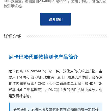
DNC残留量，检测范围20-400μg/kg(ppb)，适用于科研、食品安全
检测等领域。
联系我们
详细介绍
尼卡巴嗪代谢物检测卡产品简介
尼卡巴嗪（Nicarbazin）是一种广泛使用的抗球虫药物，主
要用于预防和治疗鸡的球虫病。尼卡巴嗪进入鸡体后，会在消
化道内迅速解离为DNC（4,4'-二硝基均二苯脲）和HDP（2-
羟基-4,6-二甲基嘧啶）。DNC是主要的活性抗球虫成分，也
是残留标志物。
研究表明，尼卡巴嗪及其代谢物在动物体内有一定的残