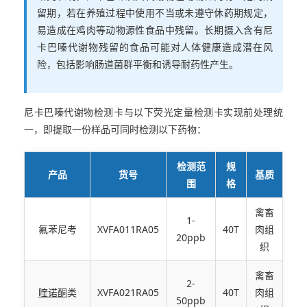
留期，若在养殖过程中使用不当或未遵守休药期规定，
易造成在鸡肉等动物源性食品中残留。长期摄入含有尼
卡巴嗪代谢物残留的食品可能对人体健康造成潜在风
险，包括影响肠道菌群平衡和诱导耐药性产生。
尼卡巴嗪代谢物检测卡与以下荧光定量检测卡实现前处理统
一，即提取一份样品可同时检测以下药物：
检测范
规
产品
货号
基质
围
格
禽畜
1-
氟苯尼考
XVFA011RA05
40T
肉组
20ppb
织
禽畜
2-
喹诺酮
类
XVFA021RA05
40T
肉组
50ppb