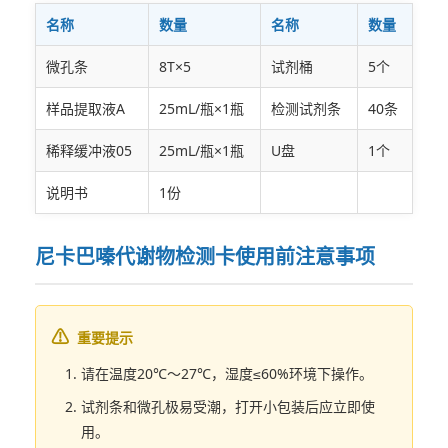
名称
数量
名称
数量
微孔条
8T×5
试剂桶
5个
样品提取液A
25mL/瓶×1瓶
检测试剂条
40条
稀释缓冲液05
25mL/瓶×1瓶
U盘
1个
说明书
1份
尼卡巴嗪代谢物检测卡使用前注意事项
重要提示
请在温度20℃～27℃，湿度≤60%环境下操作。
试剂条和微孔极易受潮，打开小包装后应立即使
用。