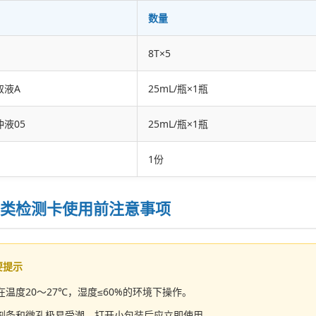
数量
8T×5
取液A
25mL/瓶×1瓶
液05
25mL/瓶×1瓶
1份
类检测卡使用前注意事项
要提示
在温度20～27℃，湿度≤60%的环境下操作。
剂条和微孔极易受潮，打开小包装后应立即使用。