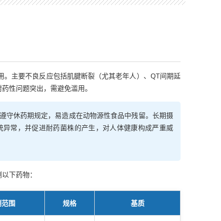
用。主要不良反应包括肌腱断裂（尤其老年人）、QT间期延
耐药性问题突出，需避免滥用。
遵守休药期规定，易造成在动物源性食品中残留。长期摄
统异常，并促进耐药菌株的产生，对人体健康构成严重威
测以下药物：
测范围
规格
基质