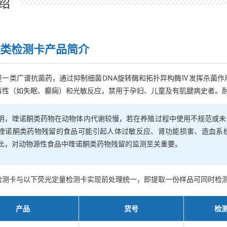
绍
类检测卡产品简介
是一类广谱抗菌药，通过抑制细菌DNA旋转酶和拓扑异构酶Ⅳ发挥杀菌作
毒性（如失眠、癫痫）和光敏反应，禁用于孕妇、儿童及有肌腱病史者。
明，喹诺酮类药物在动物体内代谢较慢，若在养殖过程中使用不规范或未
喹诺酮类药物残留的食品可能引起人体过敏反应、肾功能损害、造血系
此，对动物源性食品中喹诺酮类药物残留的监测至关重要。
检测卡与以下荧光定量检测卡实现前处理统一，即提取一份样品可同时检
产品
货号
检