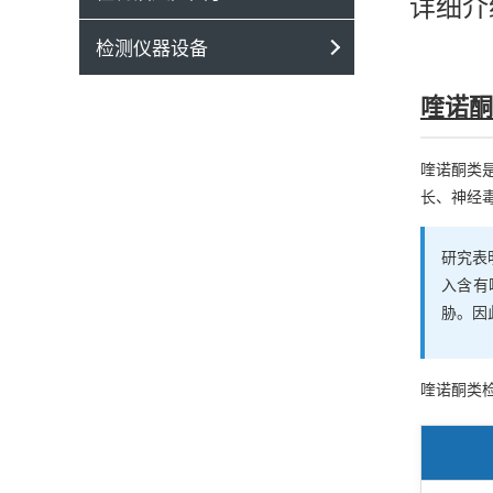
详细介
检测仪器设备
喹诺酮
喹诺酮类
长、神经
研究表
入含有
胁。因
喹诺酮类