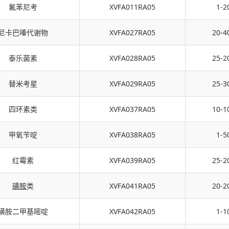
氟苯尼考
XVFA011RA05
1-2
尼卡巴嗪代谢物
XVFA027RA05
20-4
泰乐菌素
XVFA028RA05
25-2
替米考星
XVFA029RA05
25-3
四环素类
XVFA037RA05
10-1
甲氧苄啶
XVFA038RA05
1-5
红霉素
XVFA039RA05
25-2
磺胺
类
XVFA041RA05
20-2
磺胺二甲基嘧啶
XVFA042RA05
1-1