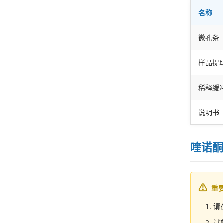
名称
微孔条
样品提
稀释缓冲
说明书
喹诺酮
重
请
试