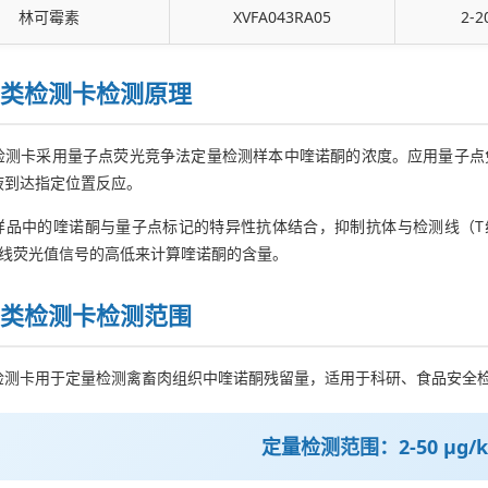
林可霉素
XVFA043RA05
2-2
类检测卡检测原理
检测卡采用量子点荧光竞争法定量检测样本中喹诺酮的浓度。应用量子点
液到达指定位置反应。
样品中的喹诺酮与量子点标记的特异性抗体结合，抑制抗体与检测线（T线
T线荧光值信号的高低来计算喹诺酮的含量。
类检测卡检测范围
检测卡用于定量检测禽畜肉组织中喹诺酮残留量，适用于科研、食品安全
定量检测范围：2-50 μg/kg