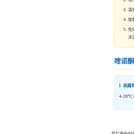
请
提
免
法
喹诺酮
保藏
4-28
最后更新时间：2