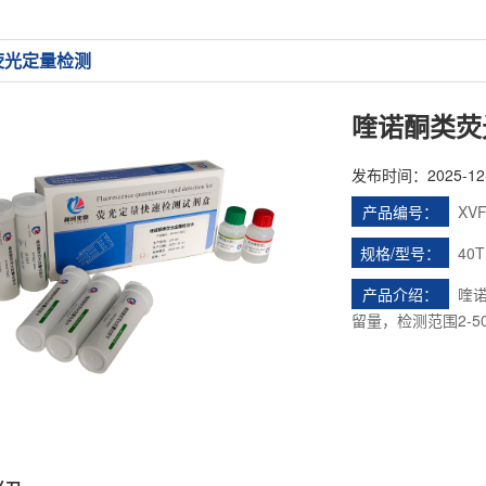
荧光定量检测
喹诺酮类荧
发布时间：2025-12-0
产品编号：
XVF
规格/型号：
40T
产品介绍：
喹诺
留量，检测范围2-5