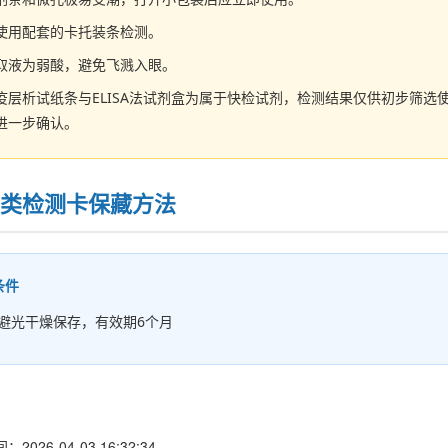
使用配套的卡托装条检测。
取液为弱酸，避免飞溅入眼。
疫层析试纸条与ELISA法试剂盒为属于快检试剂，检测结果仅供初步筛
进一步确认。
类检测卡保藏方法
条件
℃ 避光干燥保存，有效期6个月
026-04-03 16:32:34