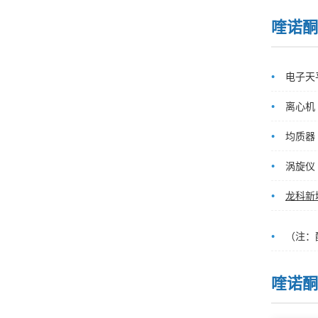
喹诺酮
电子天
离心机
均质器
涡旋仪
龙科新
（注：
喹诺酮