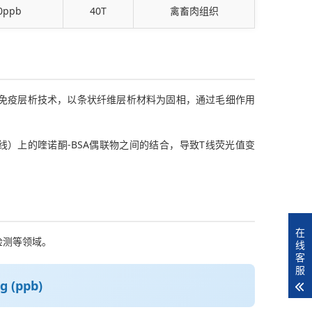
0ppb
40T
禽畜肉组织
免疫层析技术，以条状纤维层析材料为固相，通过毛细作用
）上的喹诺酮-BSA偶联物之间的结合，导致T线荧光值变
在
检测等领域。
线
客
服
 (ppb)