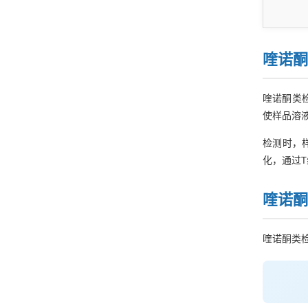
喹诺酮
喹诺酮类
使样品溶
检测时，
化，通过
喹诺酮
喹诺酮类