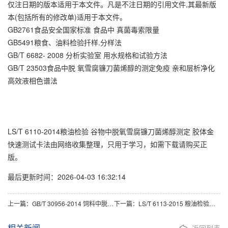
仅注日期的版本适用于本文件。凡是不注日期的引用文件,其最新版
本(包括所有的修改单)适用于本文件。
GB2761食品安全国家标准 食品中 真菌毒索限量
GB5491粮食、油料检验扦样.分样法
GB/T 6682- 2008 分析实验室 用水规格和试验方法
GB/T 23503食品中脱 氧雪腐镰刀菌烯醇的测定免疫 亲和层析净化
高效液相色谱法
LS/T 6110-2014粮油检验 谷物中脱氧雪腐镰刀菌烯醇测定 胶体金
快速测试卡法由网络收集整理，只用于学习，如需下载请购买正
版。
最后更新时间：2026-04-03 16:32:14
上一篇：GB/T 30956-2014 饲料中脱氧雪腐镰刀菌烯醇的测定免疫亲和柱净化-高效液相色谱法
下一篇：LS/T 6113-2015 粮油检验粮食中脱氧雪腐镰刀菌烯醇测定胶体金快速定量法
相关新闻
返回列表