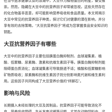
在当今追求健康饮食的浪潮中，大豆作为植物蛋白的明星，备受推
崇。然而，隐藏在大豆中的抗营养因子却常被忽视，这些天然存在
的化合物虽非恶意，却可能影响营养吸收和食品质量。本文将揭示
大豆中常见的抗营养因子种类，探讨它们对健康的潜在影响，并分
享有效的去除策略，“大豆抗营养因子”将成为您掌握食品安全知识的
钥匙。
大豆抗营养因子有哪些
大豆中的抗营养因子主要包括胰蛋白酶抑制剂、血球凝集素、植
酸、低聚糖、尿素酶、激素和抗维生素因子等。胰蛋白酶抑制剂能
阻碍蛋白质消化；血球凝集素可导致肠道不适；植酸和低聚糖影响
矿物质吸收；尿素酶和抗维生素因子则分别影响氮代谢和维生素利
用。这些因子共同构成了大豆营养价值的“绊脚石”。
影响与风险
长期摄入未经处理的大豆及其制品，抗营养因子可能导致消化不
良、营养吸收障碍、生长发育迟缓等问题。尤其在动物饲料中，这