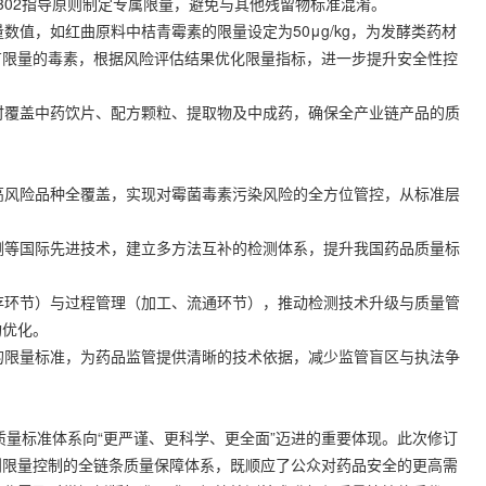
302指导原则制定专属限量，避免与其他残留物标准混淆。
数值，如红曲原料中桔青霉素的限量设定为50μg/kg，为发酵类药材
有限量的毒素，根据风险评估结果优化限量指标，进一步提升安全性控
时覆盖中药饮片、配方颗粒、提取物及中成药，确保全产业链产品的质
。
高风险品种全覆盖，实现对霉菌毒素污染风险的全方位管控，从标准层
测等国际先进技术，建立多方法互补的检测体系，提升我国药品质量标
存环节）与过程管理（加工、流通环节），推动检测技术升级与质量管
构优化。
的限量标准，为药品监管提供清晰的技术依据，减少监管盲区与执法争
质量标准体系向“更严谨、更科学、更全面”迈进的重要体现。此次修订
到限量控制的全链条质量保障体系，既顺应了公众对药品安全的更高需