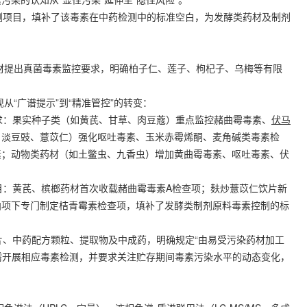
测项目，填补了该毒素在中药检测中的标准空白，为发酵类药材及制剂
药材提出真菌毒素监控要求，明确柏子仁、莲子、枸杞子、乌梅等有限
从“广谱提示”到“精准管控”的转变：
求：果实种子类（如黄芪、甘草、肉豆蔻）重点监控赭曲霉毒素、
伏马
、淡豆豉、薏苡仁）强化呕吐毒素、玉米赤霉烯酮、麦角碱类毒素检
素；动物类药材（如土鳖虫、九香虫）增加黄曲霉毒素、呕吐毒素、伏
目：黄芪、槟榔药材首次收载赭曲霉毒素A检查项；麸炒薏苡仁饮片新
曲项下专门制定桔青霉素检查项，填补了发酵类制剂原料毒素控制的标
片、中药配方颗粒、提取物及中成药，明确规定“由易受污染药材加工
均需开展相应毒素检测，并要求关注贮存期间毒素污染水平的动态变化，