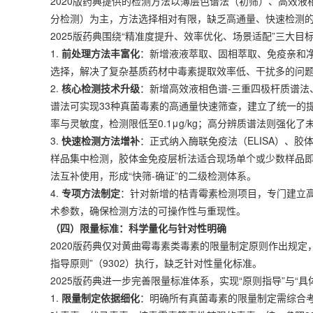
2020版药典提供的检测方法以薄层色谱法（初筛）、高效液相色
分检测）为主，方法选择相对有限，缺乏高通量、快速检测
2025版药典围绕“精准度提升、效率优化、场景适配”三大
1.
前处理方法丰富化
：新增液液萃取、固相萃取、免疫亲和
选择，解决了复杂基质药材中毒素提取效率低、干扰多的问
2.
核心检测技术升级
：新增高效液相色谱-三重四极杆质谱法
谱法可实现33种真菌毒素的高通量快速筛查，建立了统一的
率与灵敏度，检测限低至0.1μg/kg；高分辨质谱法则强化
3.
快速检测方法增补
：正式纳入酶联免疫法（ELISA）、
样品集中检测，胶体金免疫层析法适合现场单个或少数样品即
法互补使用，形成“快筛-确证”的二级检测体系。
4.
专项方法制定
：针对新增的桔青霉素检测项目，专门建立
术参数，确保检测方法的可操作性与重现性。
（四）限量标准：科学量化与针对性明确
2020版药典仅对黄曲霉毒素类毒素的限量制定原则作出规
指导原则”（9302）执行，缺乏针对性量化标准。
2025版药典进一步完善限量标准体系，实现“原则指导”与“具
1.
限量制定依据细化
：明确所有真菌毒素的限量制定需综合