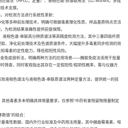
谱法（HPLC，定量）、液相色谱-质谱联用法（LC-MS/MS，多成
的技术支撑。
目标，对检测方法进行系统性革新：
净化等多种前处理技术，明确可根据毒素理化性质、样品基质特点灵活
题，为检测结果准确性提供前提保障。
、液相色谱-串联高分辨质谱法等高精度检测方法，其中三重四极杆质
提取、净化前处理技术及色谱质谱条件，大幅提升多毒素同步检测的效
了未知毒素的定性能力，降低假阳性风险。
胶体金免疫层析法，明确两种方法的应用场景——酶联免疫法适用于批量
时筛查，同时客观指出其存在一定假阳性/假阴性概率，需与仪器方
高效液相色谱法与液相色谱-串联质谱法两种定量方法，提供统一的技
定，其他毒素多未明确具体限量要求，仅参照“中药有害残留物限量制定
体数值”的结合：
考量毒性数据、国内外行业标准及中药用法用量，其中赭曲霉毒素、呕