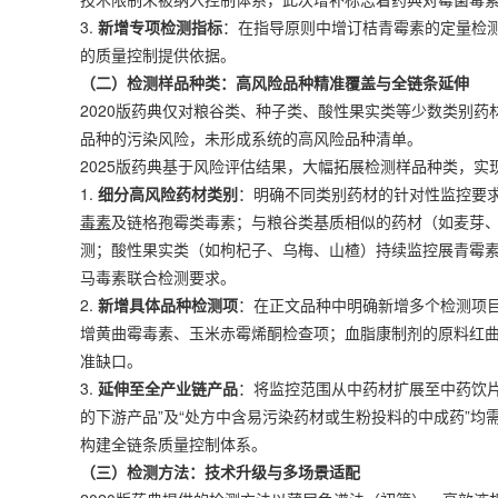
3.
新增专项检测指标
：在指导原则中增订桔青霉素的定量检
的质量控制提供依据。
（二）检测样品种类：高风险品种精准覆盖与全链条延伸
2020版药典仅对粮谷类、种子类、酸性果实类等少数类别
品种的污染风险，未形成系统的高风险品种清单。
2025版药典基于风险评估结果，大幅拓展检测样品种类，实现
1.
细分高风险药材类别
：明确不同类别药材的针对性监控要
毒素
及链格孢霉类毒素；与粮谷类基质相似的药材（如麦芽
测；酸性果实类（如枸杞子、乌梅、山楂）持续监控展青霉
马毒素联合检测要求。
2.
新增具体品种检测项
：在正文品种中明确新增多个检测项
增黄曲霉毒素、玉米赤霉烯酮检查项；血脂康制剂的原料红
准缺口。
3.
延伸至全产业链产品
：将监控范围从中药材扩展至中药饮
的下游产品”及“处方中含易污染药材或生粉投料的中成药”
构建全链条质量控制体系。
（三）检测方法：技术升级与多场景适配