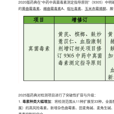
2020版药典在“中药中真菌毒素测定指导原则”（9305）
的
黄曲霉毒素
、
赭曲霉毒素
A、
呕吐毒素
、
玉米赤霉烯酮
、展
2025版药典对检测项目进行了突破性扩容与升级：
1.
毒素种类大幅增加
：将检测范围从11种扩展至33种，全
属）的高风险毒素，新增杂色曲霉素、田麦角碱、麦角生碱
毒素控制的空白。