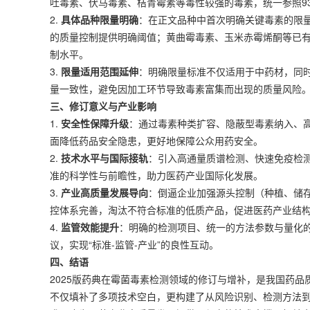
吐毒素、伏马毒素、桔青霉素等毒性较强的毒素，统一参照9
2.
具体品种限量明确
：在正文品种中首次明确关键毒素的限量
的质量控制提供明确阈值；黄曲霉毒素、玉米赤霉烯酮等已
制水平。
3.
限量适用范围延伸
：明确限量标准不仅适用于中药材，同
量一致性，避免因加工环节导致毒素富集而出现的质量风险
三、修订意义与产业影响
1.
安全性保障升级
：通过毒素种类扩容、隐蔽型毒素纳入、
面降低药品安全隐患，更好地保障公众用药安全。
2.
技术水平与国际接轨
：引入高通量质谱检测、快速免疫检
准的科学性与前瞻性，助力医药产业国际化发展。
3.
产业高质量发展导向
：倒逼企业加强源头控制（种植、储
控体系完善，淘汰不符合标准的低质产品，促进医药产业结
4.
监管效能提升
：明确的检测项目、统一的方法参数与量化
议，实现“标准-监管-产业”的良性互动。
四、结语
2025版药典在霉菌毒素检测领域的修订与增补，是我国药品
不仅填补了多项技术空白，更构建了从风险识别、检测方法