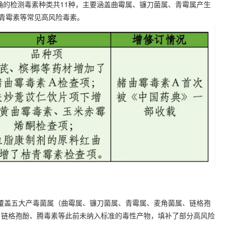
中明确的检测毒素种类共11种，主要涵盖曲霉属、镰刀菌属、青霉属产生
青霉素等常见高风险毒素。
面覆盖五大产毒菌属（曲霉属、镰刀菌属、青霉属、麦角菌属、链格孢
、链格孢酚、腾毒素等此前未纳入标准的毒性产物，填补了部分高风险