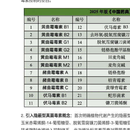
2.
引入隐蔽型真菌毒素概念
：首次明确植物代谢产生的隐蔽
玉米赤霉烯酮-14-葡萄糖苷、脱氧雪腐镰刀菌烯醇-3-葡
技术限制未被纳入控制体系，此次增补标志着药典对霉菌毒素污